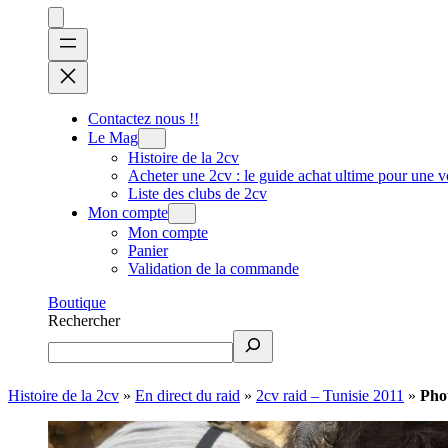
Contactez nous !!
Le Mag
Histoire de la 2cv
Acheter une 2cv : le guide achat ultime pour une v
Liste des clubs de 2cv
Mon compte
Mon compte
Panier
Validation de la commande
Boutique
Rechercher
Histoire de la 2cv
»
En direct du raid
»
2cv raid – Tunisie 2011
»
Phot